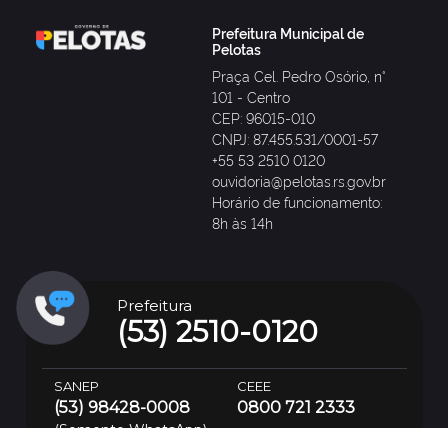
Prefeitura Municipal de
Pelotas
Praça Cel. Pedro Osório, n°
101 - Centro
CEP: 96015-010
CNPJ: 87.455.531/0001-57
+55 53 2510 0120
ouvidoria@pelotas.rs.gov.br
Horário de funcionamento:
8h às 14h
Prefeitura
(53) 2510-0120
SANEP
CEEE
(53) 98428-0008
0800 721 2333
(Somente WhatsApp)
Rodoviária