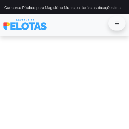
Concurso Público para Magistério Municipal terá classificações finais divulgadas em 13 de maio