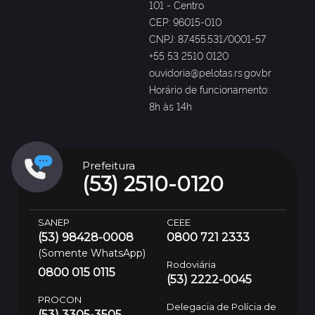
101 - Centro
CEP: 96015-010
CNPJ: 87.455.531/0001-57
+55 53 2510 0120
ouvidoria@pelotas.rs.gov.br
Horário de funcionamento:
8h às 14h
Prefeitura
(53) 2510-0120
SANEP
CEEE
(53) 98428-0008
0800 721 2333
(Somente WhatsApp)
Rodoviária
0800 015 0115
(53) 2222-0045
PROCON
Delegacia de Polícia de
(53) 3305-3505