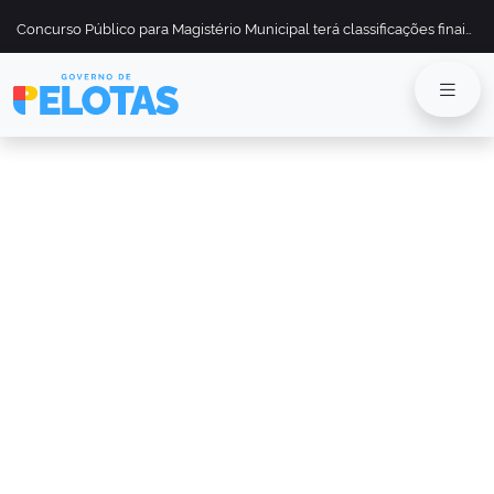
Concurso Público para Magistério Municipal terá classificações finais divulgadas em 13 de maio