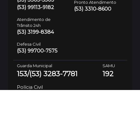
Pronto Atendimento
(53) 99113-9182
(53) 3310-8600
Atendimento de
Trânsito 24h
(53) 3199-8384
Defesa Civil
(53) 99700-7575
Guarda Municipal
SAMU
153/(53) 3283-7781
192
Polícia Civil
197/(53) 3310-8600
SSUI
(53) 9 9974-3937
Ouvidoria da Saúde
(53) 99112-6094