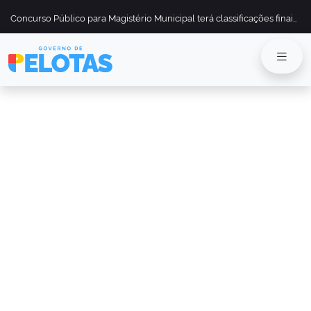
Concurso Público para Magistério Municipal terá classificações finais divulgadas em 13 de maio