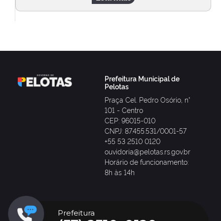
Prefeitura Municipal de
Pelotas
Praça Cel. Pedro Osório, n°
101 - Centro
CEP: 96015-010
CNPJ: 87.455.531/0001-57
+55 53 2510 0120
ouvidoria@pelotas.rs.gov.br
Horário de funcionamento:
8h às 14h
Prefeitura