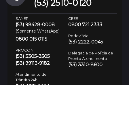
(53) 2510-0120
SANEP
CEEE
(53) 98428-0008
0800 721 2333
(Somente WhatsApp)
Rodoviária
0800 015 0115
(53) 2222-0045
PROCON
Delegacia de Polícia de
(53) 3305-3505
Pronto Atendimento
(53) 99113-9182
(53) 3310-8600
Atendimento de
Trânsito 24h
(53) 3199-8384
Defesa Civil
(53) 99700-7575
Guarda Municipal
SAMU
153/(53) 3283-7781
192