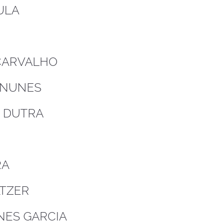
AULA
Z
CARVALHO
O NUNES
S DUTRA
RA
LTZER
NES GARCIA