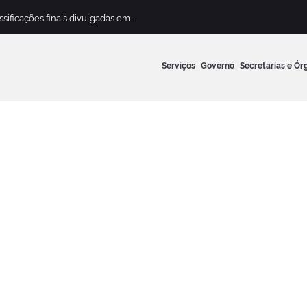
Concurso Público para Magistério Municipal terá classificações finais divulgadas em 13 de maio
Serviços
Governo
Secretarias e Ór