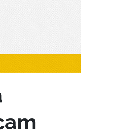
a
ocam