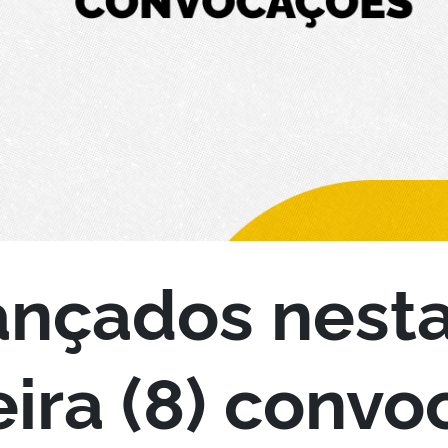
lançados nest
eira (8) conv