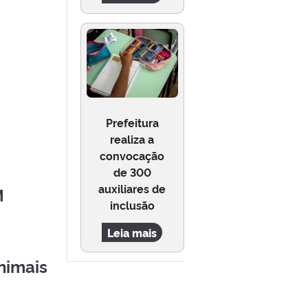
Prefeitura
realiza a
convocação
de 300
auxiliares de
M
inclusão
Leia mais
nimais