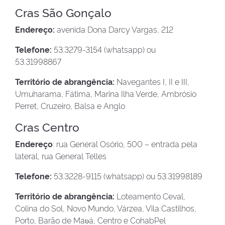
Cras São Gonçalo
Endereço:
avenida Dona Darcy Vargas, 212
Telefone:
53.3279-3154 (whatsapp) ou
53.31998867
Território de abrangência:
Navegantes I, II e III,
Umuharama, Fátima, Marina Ilha Verde, Ambrósio
Perret, Cruzeiro, Balsa e Anglo
Cras Centro
Endereço
: rua General Osório, 500 – entrada pela
lateral, rua General Telles
Telefone:
53.3228-9115 (whatsapp) ou 53.31998189
Território de abrangência:
Loteamento Ceval,
Colina do Sol, Novo Mundo, Várzea, Vila Castilhos,
Porto, Barão de Maυá, Centro e CohabPel