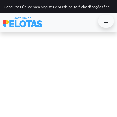
Concurso Público para Magistério Municipal terá classificações finais divulgadas em 13 de maio