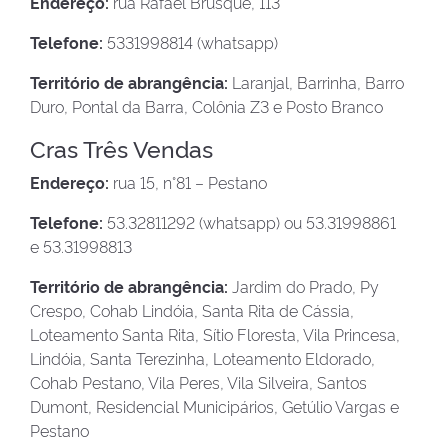
Endereço:
rua Rafael Brusque, 113
Telefone:
5331998814 (whatsapp)
Território de abrangência:
Laranjal, Barrinha, Barro
Duro, Pontal da Barra, Colônia Z3 e Posto Branco
Cras Três Vendas
Endereço:
rua 15, n°81 – Pestano
Telefone:
53.32811292 (whatsapp) ou 53.31998861
e 53.31998813
Território de abrangência:
Jardim do Prado, Py
Crespo, Cohab Lindóia, Santa Rita de Cássia,
Loteamento Santa Rita, Sítio Floresta, Vila Princesa,
Lindóia, Santa Terezinha, Loteamento Eldorado,
Cohab Pestano, Vila Peres, Vila Silveira, Santos
Dumont, Residencial Municipários, Getúlio Vargas e
Pestano