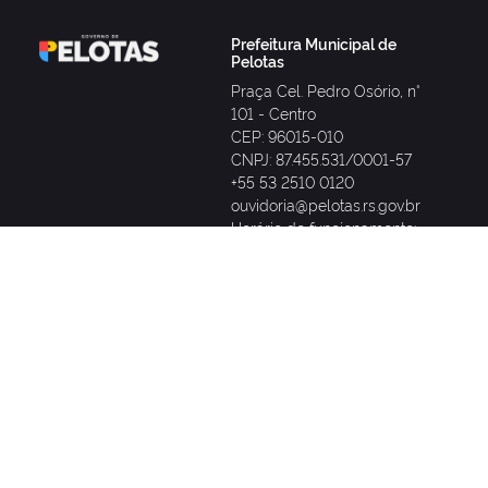
Prefeitura Municipal de
Pelotas
Praça Cel. Pedro Osório, n°
101 - Centro
CEP: 96015-010
CNPJ: 87.455.531/0001-57
+55 53 2510 0120
ouvidoria@pelotas.rs.gov.br
Horário de funcionamento:
8h às 14h
Prefeitura
(53) 2510-0120
SANEP
CEEE
(53) 98428-0008
0800 721 2333
(Somente WhatsApp)