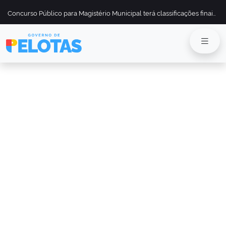
Concurso Público para Magistério Municipal terá classificações finais divulgadas em 13 de maio