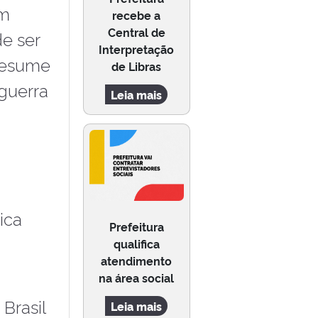
em
recebe a
Central de
de ser
Interpretação
 resume
de Libras
 guerra
Leia mais
ica
Prefeitura
qualifica
atendimento
na área social
Brasil
Leia mais