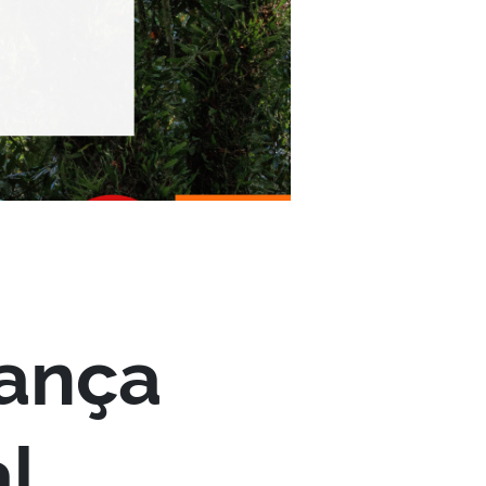
rança
al