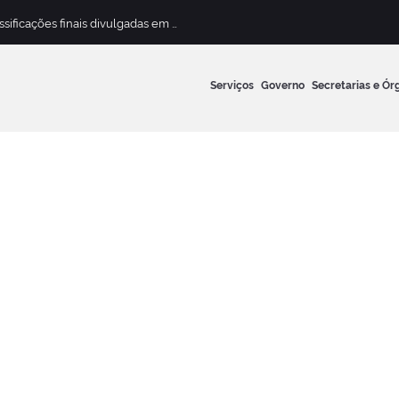
Concurso Público para Magistério Municipal terá classificações finais divulgadas em 13 de maio
Serviços
Governo
Secretarias e Ór