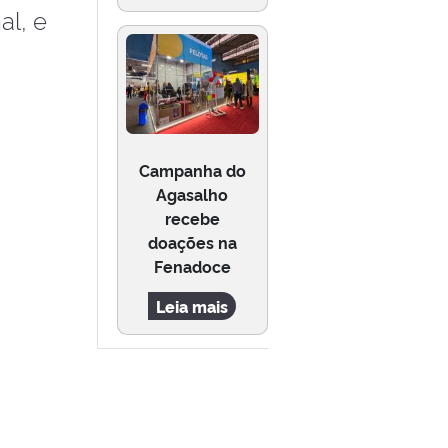
l, e
Campanha do
Agasalho
recebe
doações na
Fenadoce
Leia mais