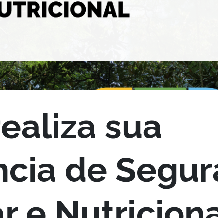
realiza sua
ncia de Segu
r e Nutricion