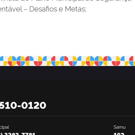
entável – Desafios e Metas;
2510-0120
ipal
Samu
3) 3283-7781
192