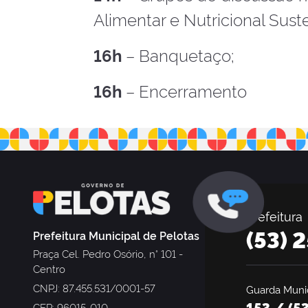
Alimentar e Nutricional Sust
16h
– Banquetaço;
16h
– Encerramento
Prefeitura
(53) 
Prefeitura Municipal de Pelotas
Praça Cel. Pedro Osório, n° 101 -
Centro
CNPJ: 87.455.531/0001-57
Guarda Munic
153 / (5
CEP: 96015-010