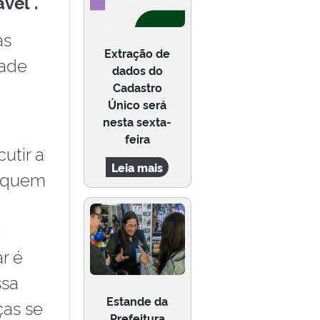
vel".
as
Extração de
dade
dados do
Cadastro
Único será
nesta sexta-
feira
utir a
Leia mais
m quem
o
r é
ssa
Estande da
ças se
Prefeitura