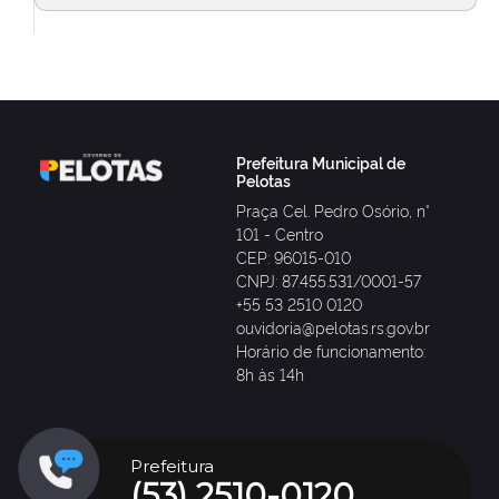
Prefeitura Municipal de
Pelotas
Praça Cel. Pedro Osório, n°
101 - Centro
CEP: 96015-010
CNPJ: 87.455.531/0001-57
+55 53 2510 0120
ouvidoria@pelotas.rs.gov.br
Horário de funcionamento:
8h às 14h
Prefeitura
(53) 2510-0120