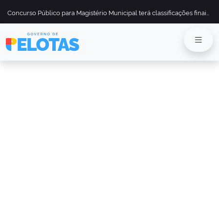
Concurso Público para Magistério Municipal terá classificações finais divulgadas em 13 de maio