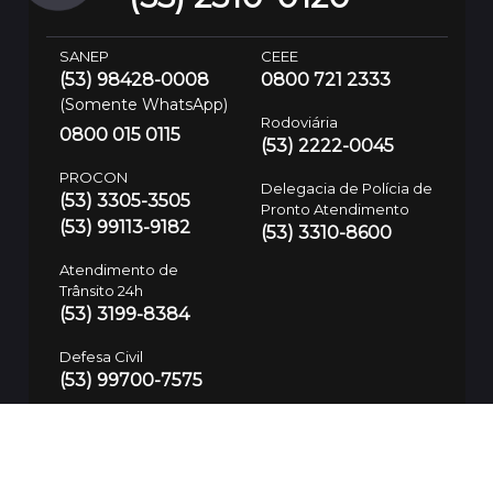
SANEP
CEEE
(53) 98428-0008
0800 721 2333
(Somente WhatsApp)
Rodoviária
0800 015 0115
(53) 2222-0045
PROCON
Delegacia de Polícia de
(53) 3305-3505
Pronto Atendimento
(53) 99113-9182
(53) 3310-8600
Atendimento de
Trânsito 24h
(53) 3199-8384
Defesa Civil
(53) 99700-7575
Guarda Municipal
SAMU
153/(53) 3283-7781
192