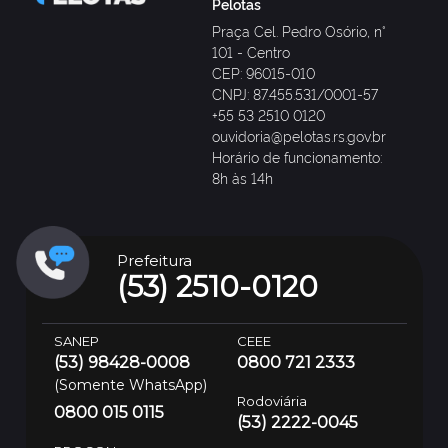
Pelotas
Praça Cel. Pedro Osório, n°
101 - Centro
CEP: 96015-010
CNPJ: 87.455.531/0001-57
+55 53 2510 0120
ouvidoria@pelotas.rs.gov.br
Horário de funcionamento:
8h às 14h
Prefeitura
(53) 2510-0120
SANEP
CEEE
(53) 98428-0008
0800 721 2333
(Somente WhatsApp)
Rodoviária
0800 015 0115
(53) 2222-0045