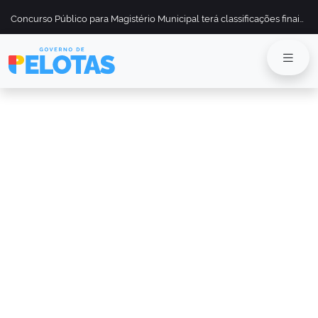
Concurso Público para Magistério Municipal terá classificações finais divulgadas em 13 de maio