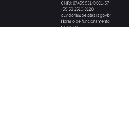
CNPJ: 87.455.531/0001-57
+55 53 2510 0120
ouvidoria@pelotas.rs.gov.br
Horário de funcionamento:
8h às 14h
Prefeitura
(53) 2510-0120
SANEP
CEEE
(53) 98428-0008
0800 721 2333
(Somente WhatsApp)
Rodoviária
0800 015 0115
(53) 2222-0045
PROCON
Delegacia de Polícia de
(53) 3305-3505
Pronto Atendimento
(53) 99113-9182
(53) 3310-8600