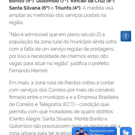
Bonito (9º)
,
Quilombo (7º)
,
Rincão da Cruz (8º)
,
Santa Silvana (6º)
e
Triunfo.(4º)
. A medida visa
ampliar as melhorias dos serviços postais na
região.
“Não é admissível que em pleno século 21 a
população da zona rural do município ainda sofra
com a falta de um serviço regular de postagens,
por isso a necessidade de criarmos estas oito
vagas para atuar na região”, justifica o prefeito
Fernando Marroni.
Em maio, a zona rural de Pelotas voltou a contar
com serviços dos Correios por meio de convênio
firmado entre o município a e a Empresa Brasileira
de Correios e Telégrafos (ECT) - condição que
permitiu com que moradores de quatro distritos
(Cerrito Alegre, Santa Silvana, Monte Bonito e
Quilombo) não precisassem mais se deslocar até a
zona urbana para ter acesso a contas simples,