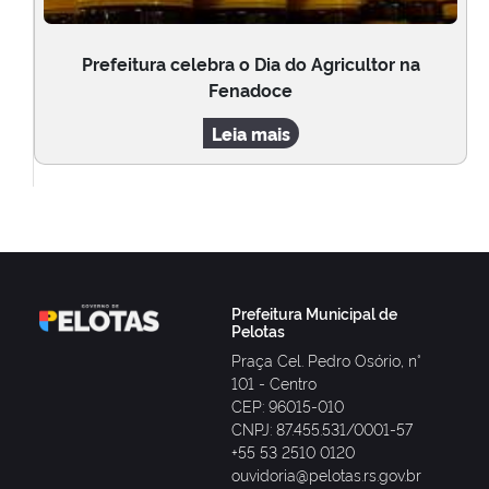
Prefeitura celebra o Dia do Agricultor na
Fenadoce
Leia mais
Prefeitura Municipal de
Pelotas
Praça Cel. Pedro Osório, n°
101 - Centro
CEP: 96015-010
CNPJ: 87.455.531/0001-57
+55 53 2510 0120
ouvidoria@pelotas.rs.gov.br