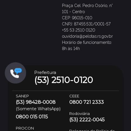
Praça Cel. Pedro Osório, n°
101 - Centro
CEP: 96015-010
CNPJ: 87.455.531/0001-57
+55 53 2510 0120
ouvidoria@pelotas.rs.gov.br
Horário de funcionamento:
8h às 14h
Prefeitura
(53) 2510-0120
SANEP
CEEE
(53) 98428-0008
0800 721 2333
(Somente WhatsApp)
Rodoviária
0800 015 0115
(53) 2222-0045
PROCON
Delegacia de Polícia de