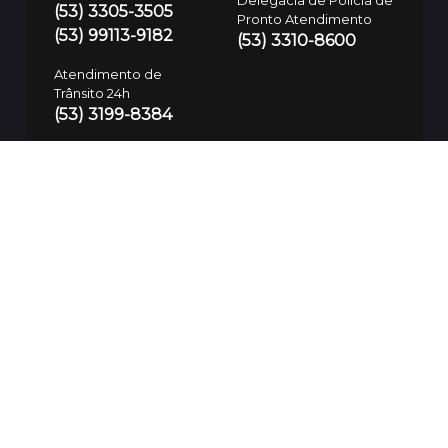
(53) 3305-3505
Pronto Atendimento
(53) 99113-9182
(53) 3310-8600
Atendimento de
Trânsito 24h
(53) 3199-8384
Defesa Civil
(53) 99700-7575
Guarda Municipal
SAMU
153/(53) 3283-7781
192
Polícia Civil
197/(53) 3310-8600
SSUI
(53) 9 9974-3937
Ouvidoria da Saúde
(53) 99112-6094