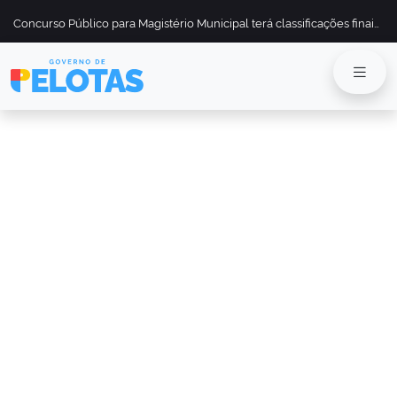
Concurso Público para Magistério Municipal terá classificações finais divulgadas em 13 de maio