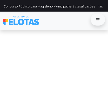
Concurso Público para Magistério Municipal terá classificações finais divulgadas em 13 de maio