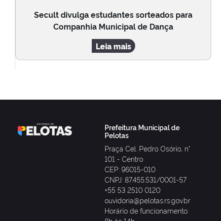
Secult divulga estudantes sorteados para
Companhia Municipal de Dança
Leia mais
Prefeitura Municipal de
Pelotas
Praça Cel. Pedro Osório, n°
101 - Centro
CEP: 96015-010
CNPJ: 87.455.531/0001-57
+55 53 2510 0120
ouvidoria@pelotas.rs.gov.br
Horário de funcionamento:
8h às 14h