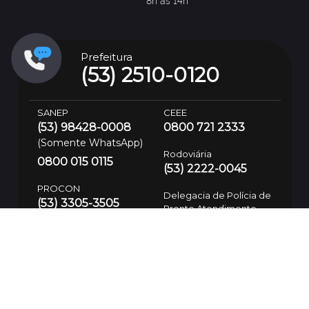
Prefeitura
(53) 2510-0120
SANEP
CEEE
(53) 98428-0008
0800 721 2333
(Somente WhatsApp)
Rodoviária
0800 015 0115
(53) 2222-0045
PROCON
Delegacia de Polícia de
(53) 3305-3505
Pronto Atendimento
(53) 99113-9182
(53) 3310-8600
Atendimento de
Trânsito 24h
(53) 3199-8384
Defesa Civil