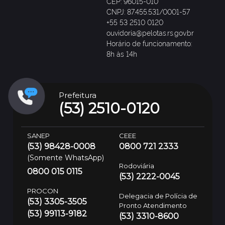
CEP: 96015-010
CNPJ: 87.455.531/0001-57
+55 53 2510 0120
ouvidoria@pelotas.rs.gov.br
Horário de funcionamento:
8h às 14h
Prefeitura
(53) 2510-0120
SANEP
CEEE
(53) 98428-0008
0800 721 2333
(Somente WhatsApp)
Rodoviária
0800 015 0115
(53) 2222-0045
PROCON
Delegacia de Polícia de
(53) 3305-3505
Pronto Atendimento
(53) 99113-9182
(53) 3310-8600