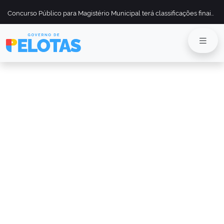
Concurso Público para Magistério Municipal terá classificações finais divulgadas em 13 de maio