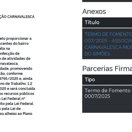
Anexos
AÇÃO CARNAVALESCA
Título
TERMO DE FOMENTO
eto proporcionar a
007/2025 - ASSOCI
scentes do bairro
CARNAVALESCA MO
ita na
DO SIMÕES
nfecção de
m de atividades de
rnavalesca,
Parcerias Firm
nidade, promovendo
ção, conforme
3795/2025 e, ainda
Tipo
no de Trabalho. 1.2
025 e será concluída
Termo de Fomento 
s recursos públicos
0007/2025
Lei Federal nº
ito pela Lei Federal
 pela Lei de
ou alheias ao Plano