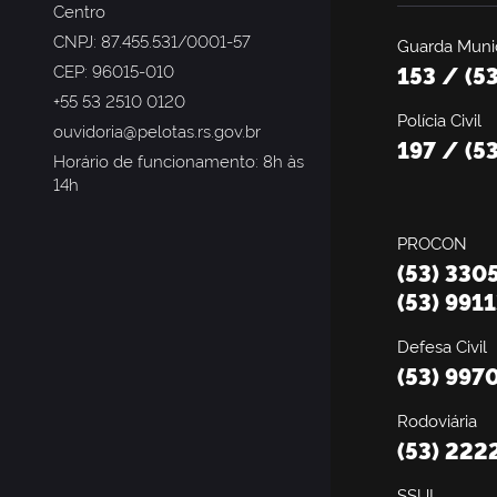
Centro
CNPJ: 87.455.531/0001-57
Guarda Munic
CEP: 96015-010
153 / (5
+55 53 2510 0120
Polícia Civil
ouvidoria@pelotas.rs.gov.br
197 / (5
Horário de funcionamento: 8h às
14h
PROCON
(53) 330
(53) 991
Defesa Civil
(53) 997
Rodoviária
(53) 222
SSUI