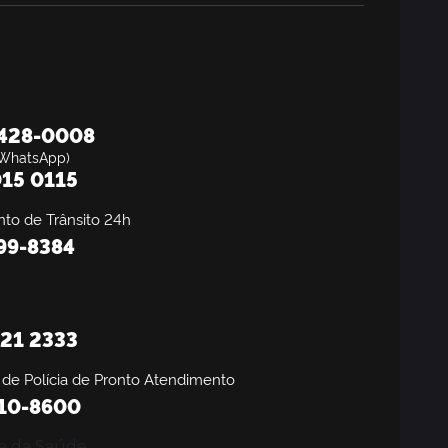
8428-0008
WhatsApp)
15 0115
to de Trânsito 24h
199-8384
21 2333
 de Polícia de Pronto Atendimento
310-8600
a da Saúde