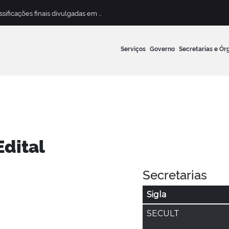
Concurso Público para Magistério Municipal terá classificações finais divulgadas em 13 de maio
Serviços
Governo
Secretarias e Ór
dital
Secretarias
Sigla
SECULT