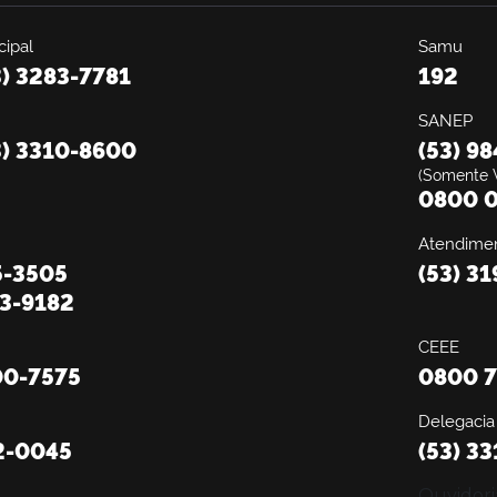
ipal
Samu
3) 3283-7781
192
SANEP
3) 3310-8600
(53) 9
(Somente 
0800 0
Atendimen
5-3505
(53) 3
13-9182
CEEE
00-7575
0800 7
Delegacia
2-0045
(53) 3
Ouvidori