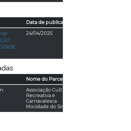
Data de publicação
 Nº
24/04/2025
AÇÃO
CIDADE
adas
Nome do Parceiro
Opções
n.
Associação Cultural,
Detalhes
Recreativa e
Carnavalesca
Mocidade do Simões