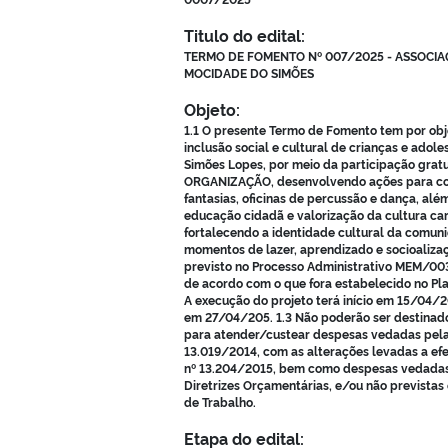
Titulo do edital:
TERMO DE FOMENTO Nº 007/2025 - ASSOCI
MOCIDADE DO SIMÕES
Objeto:
1.1 O presente Termo de Fomento tem por obj
inclusão social e cultural de crianças e adole
Simões Lopes, por meio da participação gratu
ORGANIZAÇÃO, desenvolvendo ações para co
fantasias, oficinas de percussão e dança, alé
educação cidadã e valorização da cultura ca
fortalecendo a identidade cultural da comu
momentos de lazer, aprendizado e socioaliza
previsto no Processo Administrativo MEM/00
de acordo com o que fora estabelecido no Pla
A execução do projeto terá início em 15/04/2
em 27/04/205. 1.3 Não poderão ser destinado
para atender/custear despesas vedadas pela 
13.019/2014, com as alterações levadas a efe
nº 13.204/2015, bem como despesas vedadas
Diretrizes Orçamentárias, e/ou não previstas 
de Trabalho.
Etapa do edital: