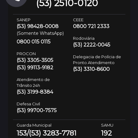
(53) 2510-0120
SANEP
CEEE
(53) 98428-0008
0800 721 2333
(Somente WhatsApp)
Rodoviária
0800 015 0115
(53) 2222-0045
PROCON
Delegacia de Polícia de
(53) 3305-3505
Pronto Atendimento
(53) 99113-9182
(53) 3310-8600
Atendimento de
Trânsito 24h
(53) 3199-8384
Defesa Civil
(53) 99700-7575
Guarda Municipal
SAMU
153/(53) 3283-7781
192