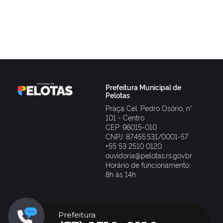
Prefeitura Municipal de
Pelotas
Praça Cel. Pedro Osório, n°
101 - Centro
CEP: 96015-010
CNPJ: 87.455.531/0001-57
+55 53 2510 0120
ouvidoria@pelotas.rs.gov.br
Horário de funcionamento:
8h às 14h
Prefeitura