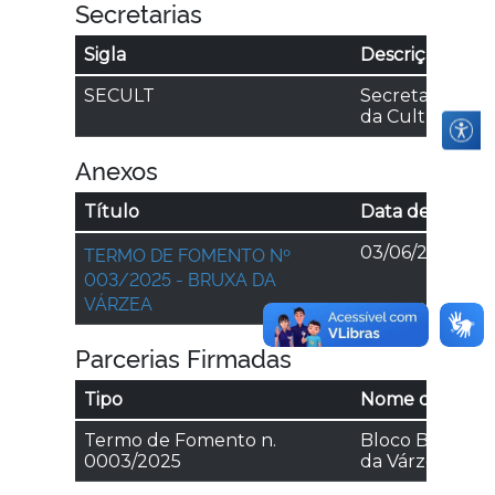
Secretarias
Sigla
Descrição
SECULT
Secretaria Mun
da Cultura
Anexos
Título
Data de public
TERMO DE FOMENTO Nº
03/06/2025
003/2025 - BRUXA DA
VÁRZEA
Parcerias Firmadas
Tipo
Nome do Parce
Termo de Fomento n.
Bloco Burlesc
0003/2025
da Várzea