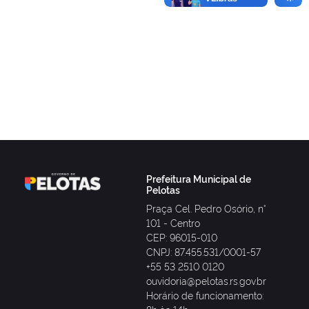
Prefeitura Municipal de
Pelotas
Praça Cel. Pedro Osório, n°
101 - Centro
CEP: 96015-010
CNPJ: 87.455.531/0001-57
+55 53 2510 0120
ouvidoria@pelotas.rs.gov.br
Horário de funcionamento: