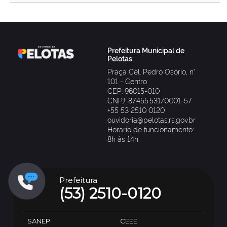
Prefeitura Municipal de
Pelotas
Praça Cel. Pedro Osório, n°
101 - Centro
CEP: 96015-010
CNPJ: 87.455.531/0001-57
+55 53 2510 0120
ouvidoria@pelotas.rs.gov.br
Horário de funcionamento:
8h às 14h
Prefeitura
(53) 2510-0120
SANEP
CEEE