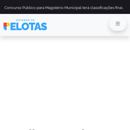
Concurso Público para Magistério Municipal terá classificações finais divulgadas em 13 de maio