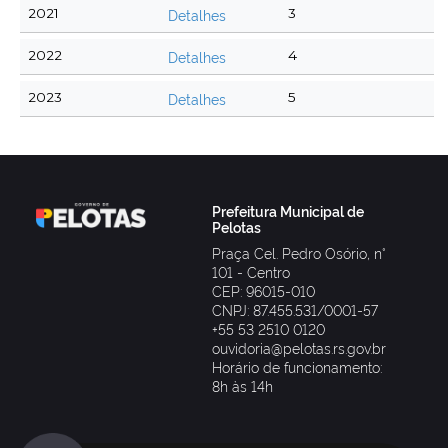
2021
Detalhes
3
2022
Detalhes
4
2023
Detalhes
5
Prefeitura Municipal de
Pelotas
Praça Cel. Pedro Osório, n°
101 - Centro
CEP: 96015-010
CNPJ: 87.455.531/0001-57
+55 53 2510 0120
ouvidoria@pelotas.rs.gov.br
Horário de funcionamento:
8h às 14h