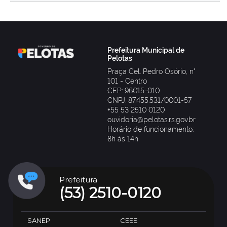
Prefeitura Municipal de
Pelotas
Praça Cel. Pedro Osório, n°
101 - Centro
CEP: 96015-010
CNPJ: 87.455.531/0001-57
+55 53 2510 0120
ouvidoria@pelotas.rs.gov.br
Horário de funcionamento:
8h às 14h
Prefeitura
(53) 2510-0120
SANEP
CEEE