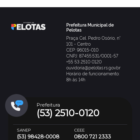
Prefeitura Municipal de
Pelotas
Praça Cel. Pedro Osório, n°
101 - Centro
CEP: 96015-010
CNPJ: 87.455.531/0001-57
+55 53 2510 0120
ouvidoria@pelotas.rs.gov.br
Horário de funcionamento:
8h às 14h
Prefeitura
(53) 2510-0120
SANEP
CEEE
(53) 98428-0008
0800 721 2333