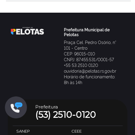
Prefeitura Municipal de
Pelotas
Praça Cel. Pedro Osório, n°
101 - Centro
CEP: 96015-010
CNPJ: 87.455.531/0001-57
+55 53 2510 0120
ouvidoria@pelotas.rs.gov.br
Horário de funcionamento:
8h às 14h
Prefeitura
(53) 2510-0120
SANEP
CEEE