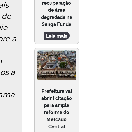
recuperação
ais
de área
 de
degradada na
Sanga Funda
io
Leia mais
bre a
n
os a
Prefeitura vai
rama
abrir licitação
para ampla
reforma do
Mercado
Central