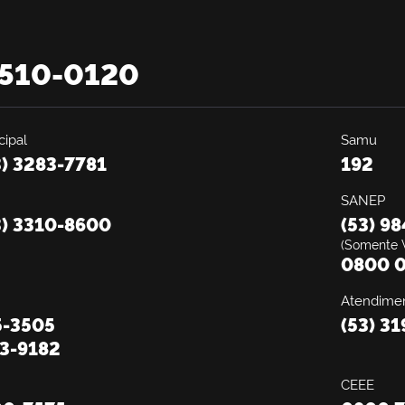
2510-0120
ipal
Samu
3) 3283-7781
192
SANEP
3) 3310-8600
(53) 9
(Somente 
0800 0
Atendimen
5-3505
(53) 3
13-9182
CEEE