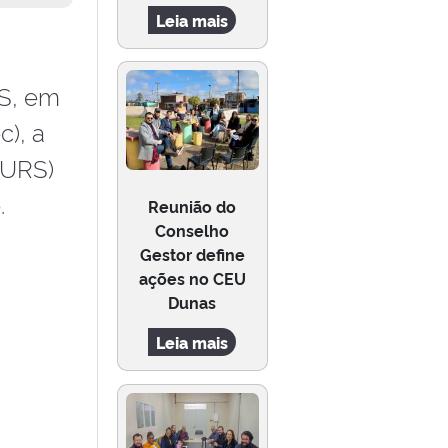
Leia mais
RS, em
), a
MURS)
.
Reunião do
Conselho
Gestor define
ações no CEU
Dunas
Leia mais