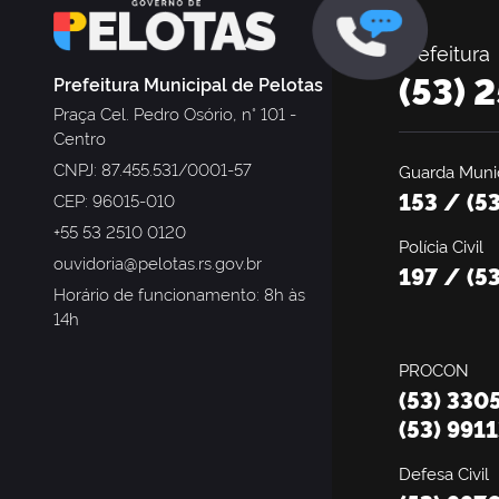
Prefeitura
(53) 
Prefeitura Municipal de Pelotas
Praça Cel. Pedro Osório, n° 101 -
Centro
CNPJ: 87.455.531/0001-57
Guarda Munic
153 / (5
CEP: 96015-010
+55 53 2510 0120
Polícia Civil
ouvidoria@pelotas.rs.gov.br
197 / (5
Horário de funcionamento: 8h às
14h
PROCON
(53) 330
(53) 991
Defesa Civil