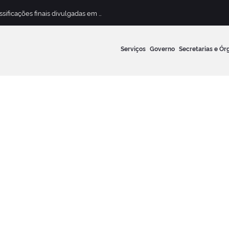
Concurso Público para Magistério Municipal terá classificações finais divulgadas em 13 de maio
Serviços
Governo
Secretarias e Ór