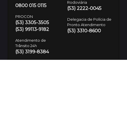
Rodoviária
0800 015 0115
(53) 2222-0045
PROCON
Delegacia de Polícia de
(53) 3305-3505
Pronto Atendimento
(53) 99113-9182
(53) 3310-8600
Atendimento de
Trânsito 24h
(53) 3199-8384
Defesa Civil
(53) 99700-7575
Guarda Municipal
SAMU
153/(53) 3283-7781
192
Polícia Civil
197/(53) 3310-8600
SSUI
(53) 9 9974-3937