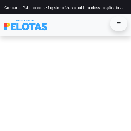
Concurso Público para Magistério Municipal terá classificações finais divulgadas em 13 de maio