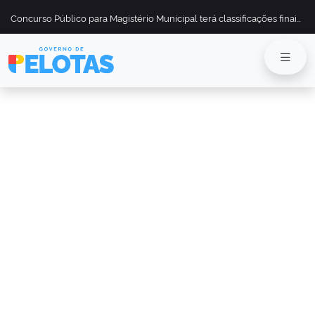
Concurso Público para Magistério Municipal terá classificações finais divulgadas em 13 de maio